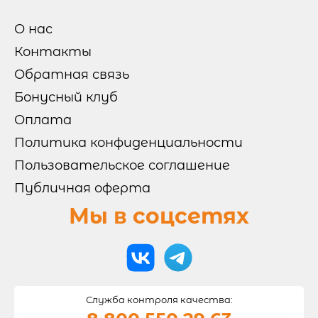
ГОРЯЧИЕ НАБОРЫ
ХОЛОДНЫЕ НАБОРЫ
ОТ БРЕНД ШЕФА
О нас
МИКС НАБОРЫ
Контакты
Обратная связь
РОЛЛЫ И СУШИ

Бонусный клуб
СУШИ
РОЛЛЫ БЕЗ РИСА
Оплата
ВОК
ЗАПЕЧЕННЫЕ РОЛЛЫ
Политика конфиденциальности
ХОЛОДНЫЕ РОЛЛЫ
Пользовательское соглашение
САЛАТЫ И ГОРЯЧЕЕ
Публичная оферта
Мы в соцсетях
ОНИГИРИ
ТОППИНГИ
Служба контроля качества: