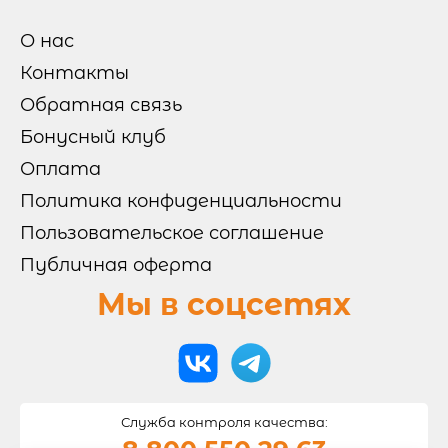
ГОРЯЧИЕ НАБОРЫ
ХОЛОДНЫЕ НАБОРЫ
ОТ БРЕНД ШЕФА
О нас
МИКС НАБОРЫ
Контакты
Обратная связь
РОЛЛЫ И СУШИ

Бонусный клуб
СУШИ
РОЛЛЫ БЕЗ РИСА
Оплата
ВОК
ЗАПЕЧЕННЫЕ РОЛЛЫ
Политика конфиденциальности
ХОЛОДНЫЕ РОЛЛЫ
Пользовательское соглашение
САЛАТЫ И ГОРЯЧЕЕ
Публичная оферта
Мы в соцсетях
ОНИГИРИ
ТОППИНГИ
Служба контроля качества: